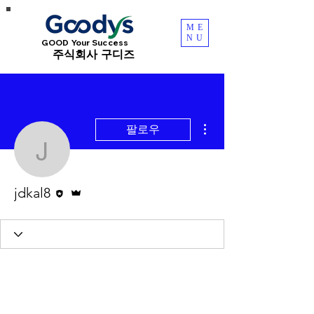
ME
NU
GOOD Your Success
​주식회사 구디즈
더보기
팔로우
jdkal8
편집자
운영자
jdkal8