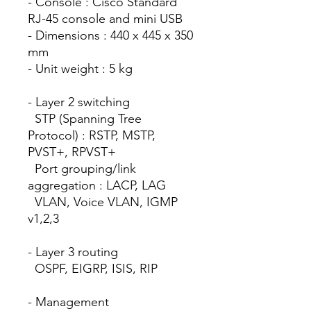
- Console : Cisco Standard
RJ-45 console and mini USB
- Dimensions : 440 x 445 x 350
mm
- Unit weight : 5 kg
- Layer 2 switching
STP (Spanning Tree
Protocol) : RSTP, MSTP,
PVST+, RPVST+
Port grouping/link
aggregation : LACP, LAG
VLAN, Voice VLAN, IGMP
v1,2,3
- Layer 3 routing
OSPF, EIGRP, ISIS, RIP
- Management