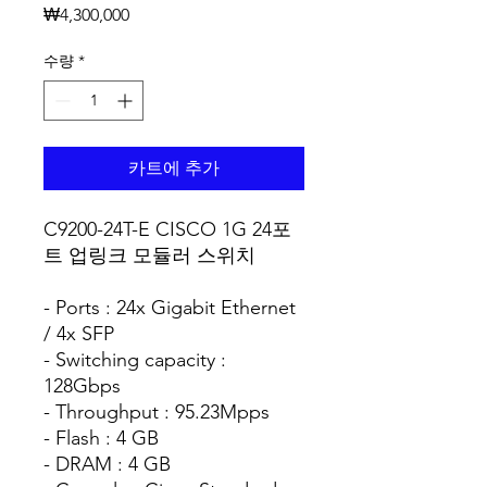
가격
₩4,300,000
수량
*
카트에 추가
C9200-24T-E CISCO 1G 24포
트 업링크 모듈러 스위치
- Ports : 24x Gigabit Ethernet
/ 4x SFP
- Switching capacity :
128Gbps
- Throughput : 95.23Mpps
- Flash : 4 GB
- DRAM : 4 GB