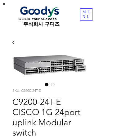
ME
NU
GOOD Your Success
​주식회사 구디즈
SKU: C9200-24T-E
C9200-24T-E
CISCO 1G 24port
uplink Modular
switch